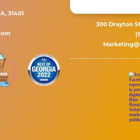
A, 31401
300 Drayton St
com
(
Marketing@