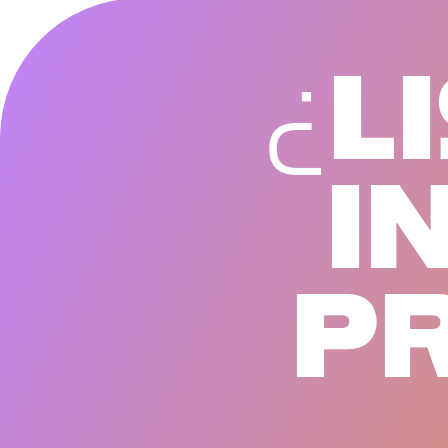
¿
L
I
I
P