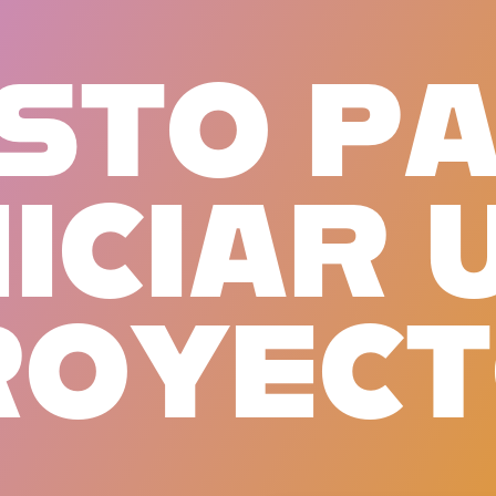
S
T
O
P
N
I
C
I
A
R
R
O
Y
E
C
T