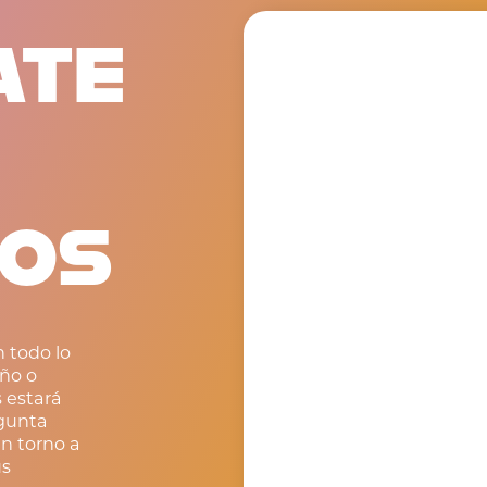
ATE
OS
 todo lo
ño o
 estará
egunta
n torno a
us