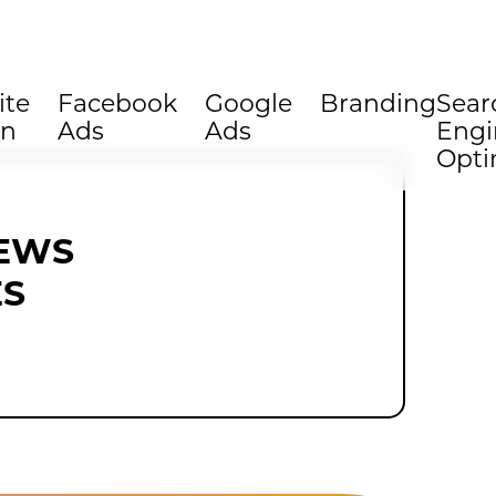
ite
Facebook
Google
Branding
Sear
gn
Ads
Ads
Engi
Opti
NEWS
ES