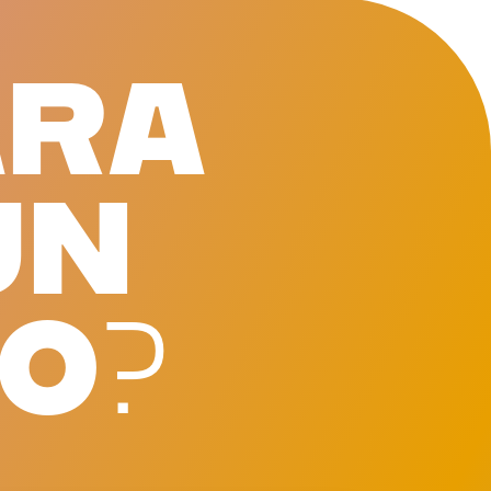
A
R
A
U
N
O
?